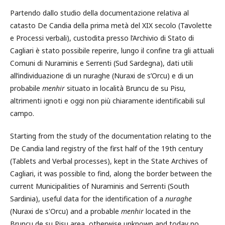
Partendo dallo studio della documentazione relativa al
catasto De Candia della prima metà del XIX secolo (Tavolette
e Processi verbali), custodita presso l’Archivio di Stato di
Cagliari è stato possibile reperire, lungo il confine tra gli attuali
Comuni di Nuraminis e Serrenti (Sud Sardegna), dati utili
all’individuazione di un nuraghe (Nuraxi de s’Orcu) e di un
probabile
menhir
situato in località Bruncu de su Pisu,
altrimenti ignoti e oggi non più chiaramente identificabili sul
campo.
Starting from the study of the documentation relating to the
De Candia land registry of the first half of the 19th century
(Tablets and Verbal processes), kept in the State Archives of
Cagliari, it was possible to find, along the border between the
current Municipalities of Nuraminis and Serrenti (South
Sardinia), useful data for the identification of a
nuraghe
(Nuraxi de s'Orcu) and a probable
menhir
located in the
Bruncu de su Pisu area, otherwise unknown and today no