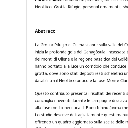
Neolitico, Grotta Rifugio, personal ornaments, she
Abstract
La Grotta Rifugio di Oliena si apre sulla valle del 
inizia la profonda gola del Ganagòsula, incassata t
dei monti di Oliena e la regione basaltica del Golléi
hanno portato alla luce un corridoio che conduce al
grotta, dove sono stati deposti resti scheletrici u
databili tra il Neolitico antico e la fase Monte Clar
Questo contributo presenta i risultati dei recenti st
conchiglia rinvenuti durante le campagne di scavo d
alla fase medio-neolitica di Bonu Ighinu (prima metà
Lo studio descrive dettagliatamente questi manufat
offrendo un quadro aggiornato sulla scelta delle m