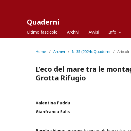
Quaderni
Ultimo fascicolo
Archivi
Avvisi
Info
Home
/
Archivi
/
N. 35 (2024): Quaderni
/
Articoli
L’eco del mare tra le montagn
Grotta Rifugio
Valentina Puddu
Gianfranca Salis
Parole chiave:
ornamenti personali, bracciali in c