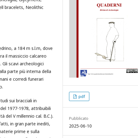
ll bracelets, Neolithic
Cedrino, a 184 m s.l.m, dove
ra il massiccio calcareo
. Gli scavi archeologici
la parte più interna della
mani e corredi funerari
o.
pdf
udi sui bracciali in
el 1977-1978, attribuibili
 del V millennio cal. B.C.).
Pubblicato
ti, in gran parte inediti,
2025-06-10
aterie prime e sulla