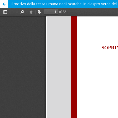
Il motivo della testa umana negli scarabei in diaspro verde de