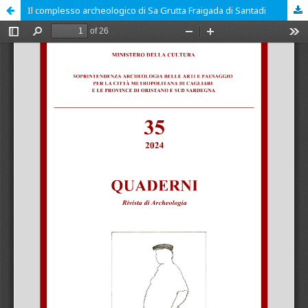
Il complesso archeologico di Sa Grutta Fraigada di Santadi