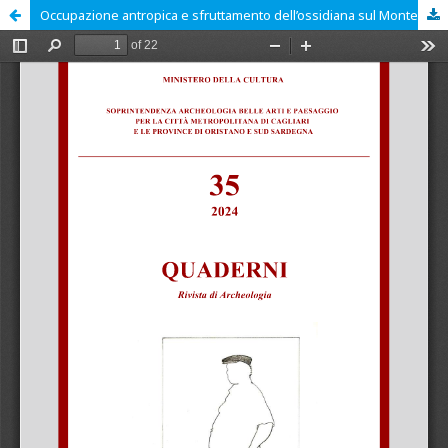
Occupazione antropica e sfruttamento dell’ossidiana sul Monte Arci: il territorio di Pau (OR)